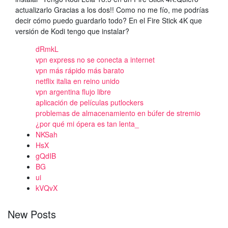
actualizarlo Gracias a los dos!! Como no me fío, me podrías
decir cómo puedo guardarlo todo? En el Fire Stick 4K que
versión de Kodi tengo que instalar?
dRmkL
vpn express no se conecta a internet
vpn más rápido más barato
netflix italia en reino unido
vpn argentina flujo libre
aplicación de películas putlockers
problemas de almacenamiento en búfer de stremio
¿por qué mi ópera es tan lenta_
NKSah
HsX
gQdIB
BG
ui
kVQvX
New Posts