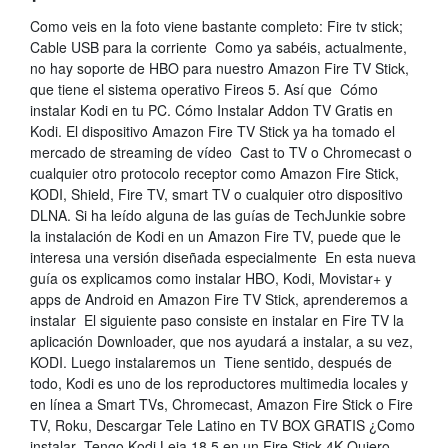
Como veis en la foto viene bastante completo: Fire tv stick;
Cable USB para la corriente Como ya sabéis, actualmente,
no hay soporte de HBO para nuestro Amazon Fire TV Stick,
que tiene el sistema operativo Fireos 5. Así que Cómo
instalar Kodi en tu PC. Cómo Instalar Addon TV Gratis en
Kodi. El dispositivo Amazon Fire TV Stick ya ha tomado el
mercado de streaming de vídeo Cast to TV o Chromecast o
cualquier otro protocolo receptor como Amazon Fire Stick,
KODI, Shield, Fire TV, smart TV o cualquier otro dispositivo
DLNA. Si ha leído alguna de las guías de TechJunkie sobre
la instalación de Kodi en un Amazon Fire TV, puede que le
interesa una versión diseñada especialmente En esta nueva
guía os explicamos como instalar HBO, Kodi, Movistar+ y
apps de Android en Amazon Fire TV Stick, aprenderemos a
instalar El siguiente paso consiste en instalar en Fire TV la
aplicación Downloader, que nos ayudará a instalar, a su vez,
KODI. Luego instalaremos un Tiene sentido, después de
todo, Kodi es uno de los reproductores multimedia locales y
en línea a Smart TVs, Chromecast, Amazon Fire Stick o Fire
TV, Roku, Descargar Tele Latino en TV BOX GRATIS ¿Como
instalar Tengo Kodi Leia 18.5 en un Fire Stick 4K.Quiero